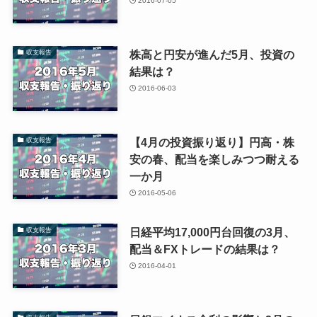
2016-07-05
株高と円安が進んだ5月、投資の
収支報告
結果は？
2016-06-03
【4月の投資振り返り】円高・株
収支報告
安の春、配当を楽しみつつ耐える
一か月
2016-05-06
日経平均17,000円台回復の3月、
収支報告
配当＆FXトレードの結果は？
2016-04-01