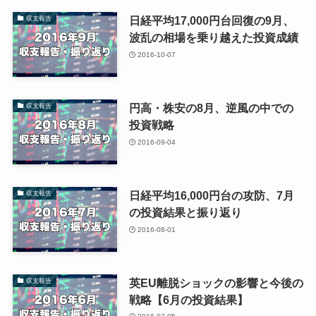
日経平均17,000円台回復の9月、
収支報告
波乱の相場を乗り越えた投資成績
2016-10-07
円高・株安の8月、逆風の中での
収支報告
投資戦略
2016-09-04
日経平均16,000円台の攻防、7月
収支報告
の投資結果と振り返り
2016-08-01
英EU離脱ショックの影響と今後の
収支報告
戦略【6月の投資結果】